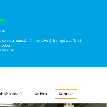
TY
026
 servis a montáž námi dodávaných strojů a zařízení.
ýhodou
.08.2026.
bních údajů
Kariéra
Kontakt