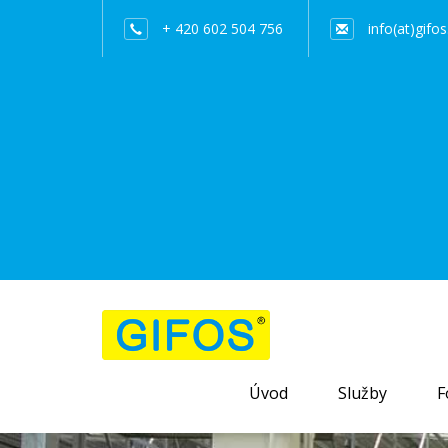
+ 420 602 504 756
info(at)gifos
Úvod
Služby
F