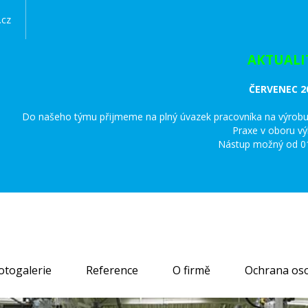
.cz
AKTUALI
ČERVENEC 2
Do našeho týmu přijmeme na plný úvazek pracovníka na výrobu,
Praxe v oboru v
Nástup možný od 01
otogalerie
Reference
O firmě
Ochrana oso