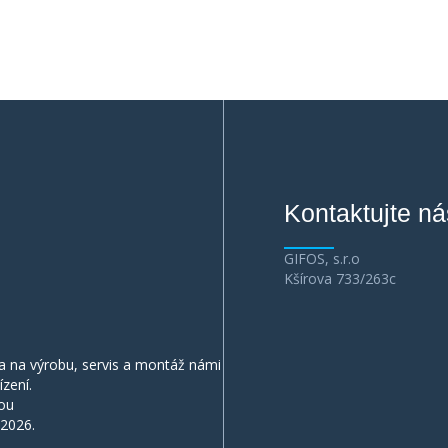
Kontaktujte ná
GIFOS, s.r.o
Kšírova 733/263c
 na výrobu, servis a montáž námi
ízení.
ou
2026.