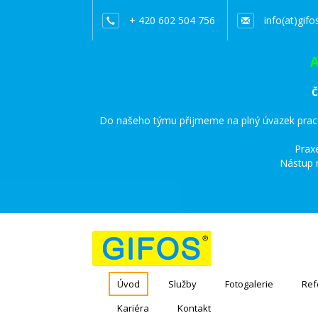
+ 420 602 504 756
info(at)gifo
Č
Do našeho týmu přijmeme na plný úvazek praco
Prax
Nástup 
Úvod
Služby
Fotogalerie
Ref
Kariéra
Kontakt