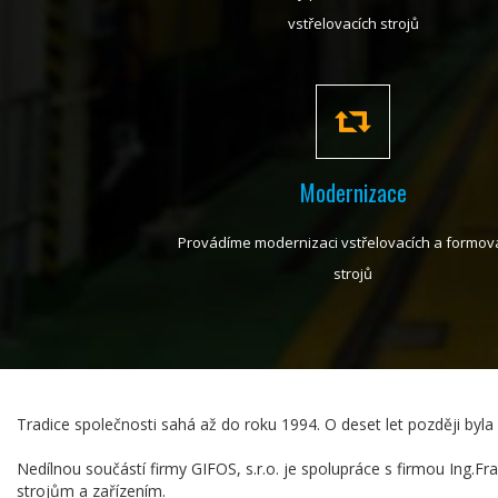
vstřelovacích strojů
Modernizace
Provádíme modernizaci vstřelovacích a formov
strojů
Tradice společnosti sahá až do roku 1994. O deset let později byl
Nedílnou součástí firmy GIFOS, s.r.o. je spolupráce s firmou Ing.F
strojům a zařízením.