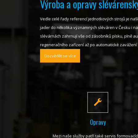
Výroba a opravy slévárensk
Vedle celé řady referencí jednotkových strojů je na
jader do několika významných sléváren v Česku i na
slévárnách zahrnují vše od zásobníků písku, plně a
regeneračního zařízení až po automatické zavážení p
Dozvědět se více
Opravy
Mezi naše služby patří také servis formovacíc