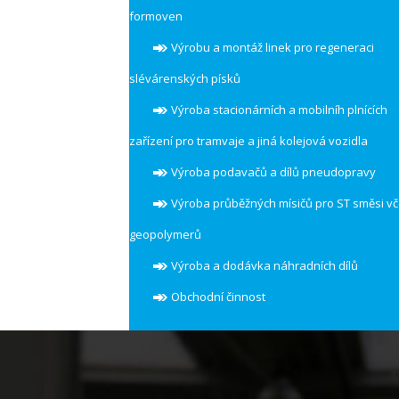
formoven
Výrobu a montáž linek pro regeneraci
slévárenských písků
Výroba stacionárních a mobilníh plnících
zařízení pro tramvaje a jiná kolejová vozidla
Výroba podavačů a dílů pneudopravy
Výroba průběžných mísičů pro ST směsi v
geopolymerů
Výroba a dodávka náhradních dílů
Obchodní činnost